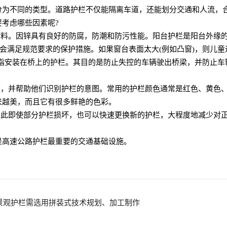
分为不同的类型。道路护栏不仅能隔离车道，还能划分交通和人流，
考虑哪些因素呢?
材料。因锌具有良好的防腐，防潮和防污性能。阳台护栏是阳台外缘
肯定会满足规范要求的保护措施。如果窗台表面太大(例如凸窗)，则
是指安装在桥上的护栏。其目的是防止失控的车辆驶出桥梁，并防止
辆，并帮助他们识别护栏的意图。常用的护栏颜色通常是红色、黄色
来越美，而且它有很多鲜艳的色彩。
因此即使部分护栏损坏，也可以快速更换新的护栏，大程度地减少对
是高速公路护栏最重要的交通基础设施。
:景观护栏需选用拼装式技术规划、加工制作