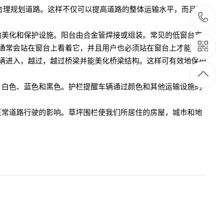
合理规划道路。这样不仅可以提高道路的整体运输水平，而且可
1
的美化和保护设施。阳台由合金管焊接或组装。常见的低窗台离
1
儿童通常会站在窗台上看着它，并且用户也必须站在窗台上才能打开
车辆进入，越过，越过桥梁并能美化桥梁结构。这样可有效地保护
6
、白色、蓝色和黑色。护栏提醒车辆通过颜色和其他运输设施的
正常道路行驶的影响。草坪围栏使我们所居住的房屋，城市和地